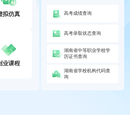
虚拟仿真
高考成绩查询
高考录取状态查询
湖南省中等职业学校学
历证书查询
创业课程
湖南省学校机构代码查
询