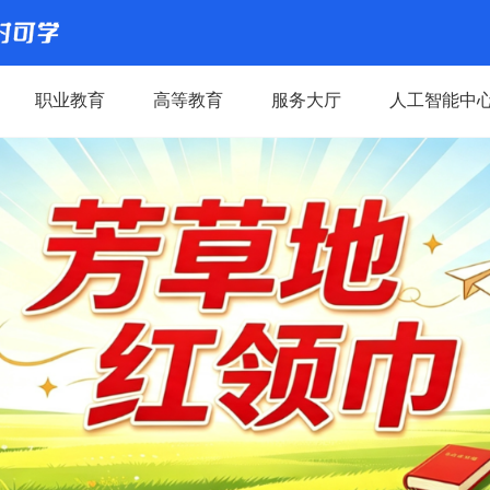
职业教育
高等教育
服务大厅
人工智能中