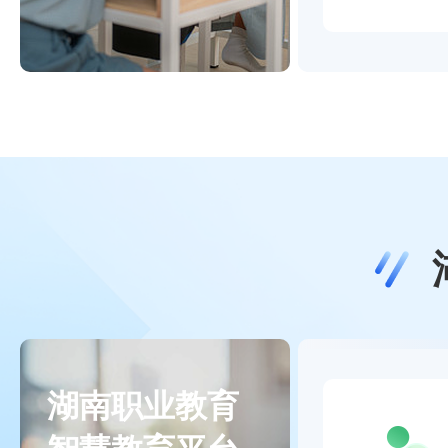
湖南职业教育