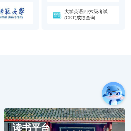
大学英语四/六级考试
(CET)成绩查询
读书平台